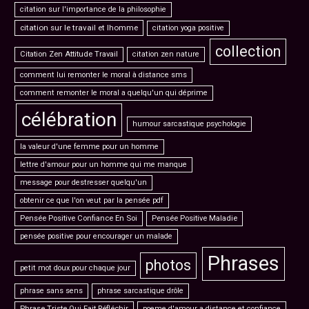
citation sur l'importance de la philosophie
citation sur le travail et lhomme
citation yoga positive
collection
Citation Zen Attitude Travail
citation zen nature
comment lui remonter le moral à distance sms
comment remonter le moral a quelqu'un qui déprime
célébration
humour sarcastique psychologie
la valeur d'une femme pour un homme
lettre d'amour pour un homme qui me manque
message pour destresser quelqu'un
obtenir ce que l'on veut par la pensée pdf
Pensée Positive Confiance En Soi
Pensée Positive Maladie
pensée positive pour encourager un malade
Phrases
photos
petit mot doux pour chaque jour
phrase sans sens
phrase sarcastique drôle
Phrase Triste Qui Fait Réfléchir
poeme d'amour a distance et confiance