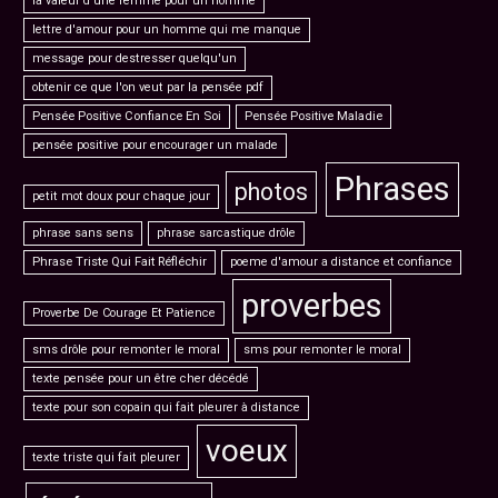
la valeur d'une femme pour un homme
lettre d'amour pour un homme qui me manque
message pour destresser quelqu'un
obtenir ce que l'on veut par la pensée pdf
Pensée Positive Confiance En Soi
Pensée Positive Maladie
pensée positive pour encourager un malade
Phrases
photos
petit mot doux pour chaque jour
phrase sans sens
phrase sarcastique drôle
Phrase Triste Qui Fait Réfléchir
poeme d'amour a distance et confiance
proverbes
Proverbe De Courage Et Patience
sms drôle pour remonter le moral
sms pour remonter le moral
texte pensée pour un être cher décédé
texte pour son copain qui fait pleurer à distance
voeux
texte triste qui fait pleurer