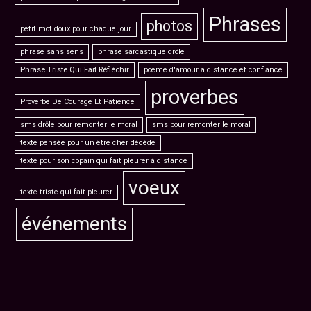
Phrases
photos
petit mot doux pour chaque jour
phrase sans sens
phrase sarcastique drôle
Phrase Triste Qui Fait Réfléchir
poeme d'amour a distance et confiance
proverbes
Proverbe De Courage Et Patience
sms drôle pour remonter le moral
sms pour remonter le moral
texte pensée pour un être cher décédé
texte pour son copain qui fait pleurer à distance
voeux
texte triste qui fait pleurer
événements