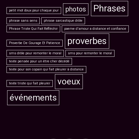
Phrases
photos
petit mot doux pour chaque jour
phrase sans sens
phrase sarcastique drôle
Phrase Triste Qui Fait Réfléchir
poeme d'amour a distance et confiance
proverbes
Proverbe De Courage Et Patience
sms drôle pour remonter le moral
sms pour remonter le moral
texte pensée pour un être cher décédé
texte pour son copain qui fait pleurer à distance
voeux
texte triste qui fait pleurer
événements