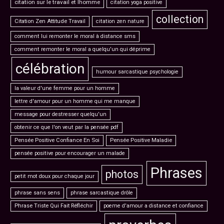
citation sur le travail et lhomme
citation yoga positive
collection
Citation Zen Attitude Travail
citation zen nature
comment lui remonter le moral à distance sms
comment remonter le moral a quelqu'un qui déprime
célébration
humour sarcastique psychologie
la valeur d'une femme pour un homme
lettre d'amour pour un homme qui me manque
message pour destresser quelqu'un
obtenir ce que l'on veut par la pensée pdf
Pensée Positive Confiance En Soi
Pensée Positive Maladie
pensée positive pour encourager un malade
Phrases
photos
petit mot doux pour chaque jour
phrase sans sens
phrase sarcastique drôle
Phrase Triste Qui Fait Réfléchir
poeme d'amour a distance et confiance