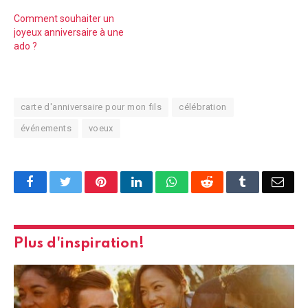
Comment souhaiter un
joyeux anniversaire à une
ado ?
carte d'anniversaire pour mon fils
célébration
événements
voeux
Facebook
Twitter
Pinterest
LinkedIn
WhatsApp
Reddit
Tumblr
Emai
Plus d'inspiration!