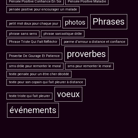
Pensée Positive Confiance En Soi
Pensée Positive Maladie
pensée positive pour encourager un malade
Phrases
photos
petit mot doux pour chaque jour
phrase sans sens
phrase sarcastique drôle
Phrase Triste Qui Fait Réfléchir
poeme d'amour a distance et confiance
proverbes
Proverbe De Courage Et Patience
sms drôle pour remonter le moral
sms pour remonter le moral
texte pensée pour un être cher décédé
texte pour son copain qui fait pleurer à distance
voeux
texte triste qui fait pleurer
événements