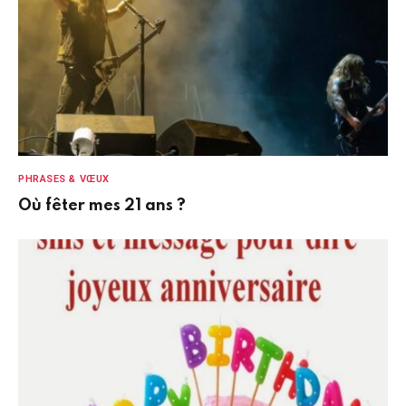
PHRASES & VŒUX
Où fêter mes 21 ans ?