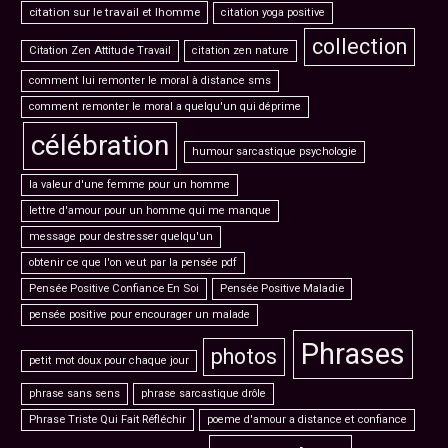
citation sur le travail et lhomme
citation yoga positive
collection
Citation Zen Attitude Travail
citation zen nature
comment lui remonter le moral à distance sms
comment remonter le moral a quelqu'un qui déprime
célébration
humour sarcastique psychologie
la valeur d'une femme pour un homme
lettre d'amour pour un homme qui me manque
message pour destresser quelqu'un
obtenir ce que l'on veut par la pensée pdf
Pensée Positive Confiance En Soi
Pensée Positive Maladie
pensée positive pour encourager un malade
Phrases
photos
petit mot doux pour chaque jour
phrase sans sens
phrase sarcastique drôle
Phrase Triste Qui Fait Réfléchir
poeme d'amour a distance et confiance