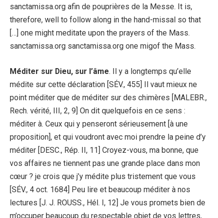
sanctamissa.org afin de pouprières de la Messe. It is,
therefore, well to follow along in the hand-missal so that
[…] one might meditate upon the prayers of the Mass.
sanctamissa.org sanctamissa.org one migof the Mass.
Méditer sur Dieu, sur l’âme
. Il y a longtemps qu’elle
médite sur cette déclaration [SÉV., 455] Il vaut mieux ne
point méditer que de méditer sur des chimères [MALEBR.,
Rech. vérité, III, 2, 9] On dit quelquefois en ce sens :
méditer à. Ceux qui y penseront sérieusement [à une
proposition], et qui voudront avec moi prendre la peine d’y
méditer [DESC., Rép. II, 11] Croyez-vous, ma bonne, que
vos affaires ne tiennent pas une grande place dans mon
cœur ? je crois que j’y médite plus tristement que vous
[SÉV., 4 oct. 1684] Peu lire et beaucoup méditer à nos
lectures [J. J. ROUSS., Hél. I, 12] Je vous promets bien de
m’occuper beaucoup du respectable objet de vos lettres,