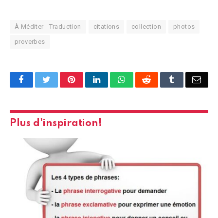
À Méditer - Traduction
citations
collection
photos
proverbes
Facebook
Twitter
Pinterest
LinkedIn
WhatsApp
Reddit
Tumblr
Emai
Plus d'inspiration!