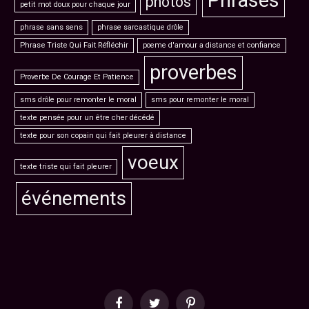
photos
petit mot doux pour chaque jour
phrase sans sens
phrase sarcastique drôle
Phrase Triste Qui Fait Réfléchir
poeme d'amour a distance et confiance
proverbes
Proverbe De Courage Et Patience
sms drôle pour remonter le moral
sms pour remonter le moral
texte pensée pour un être cher décédé
texte pour son copain qui fait pleurer à distance
voeux
texte triste qui fait pleurer
événements
Facebook
Twitter
Pinterest