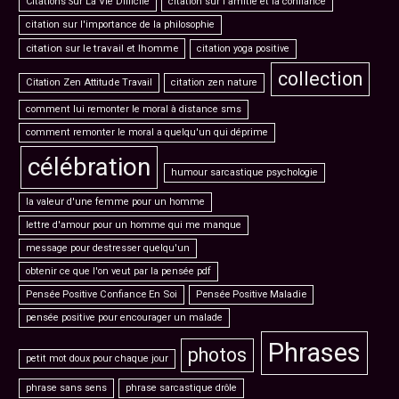
Citations Sur La Vie Difficile
citation sur l'amitié et la confiance
citation sur l'importance de la philosophie
citation sur le travail et lhomme
citation yoga positive
collection
Citation Zen Attitude Travail
citation zen nature
comment lui remonter le moral à distance sms
comment remonter le moral a quelqu'un qui déprime
célébration
humour sarcastique psychologie
la valeur d'une femme pour un homme
lettre d'amour pour un homme qui me manque
message pour destresser quelqu'un
obtenir ce que l'on veut par la pensée pdf
Pensée Positive Confiance En Soi
Pensée Positive Maladie
pensée positive pour encourager un malade
Phrases
photos
petit mot doux pour chaque jour
phrase sans sens
phrase sarcastique drôle