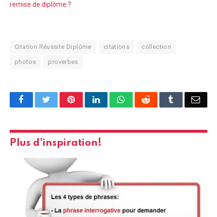
remise de diplôme ?
Citation Réussite Diplôme
citations
collection
photos
proverbes
Facebook
Twitter
Pinterest
LinkedIn
WhatsApp
Reddit
Tumblr
Emai
Plus d'inspiration!