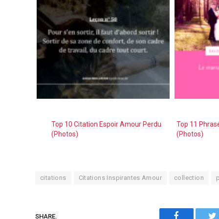
Top 10 Citation Espoir Amour Perdu
Top 11 Phras
(Photos)
(Photos)
citations
Citations Inspirantes Amour
collection
Facebook
SHARE.