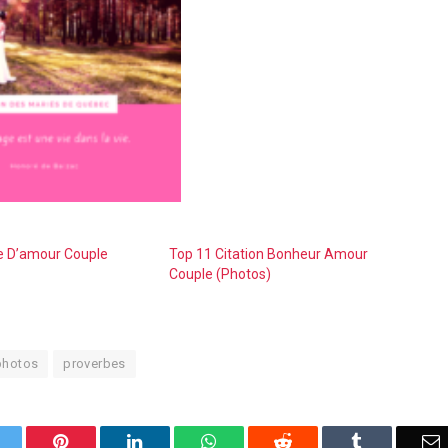
e D’amour Couple
Top 11 Citation Bonheur Amour
Couple (Photos)
photos
proverbes
Twitter
Pinterest
LinkedIn
WhatsApp
Reddit
Tumblr
E