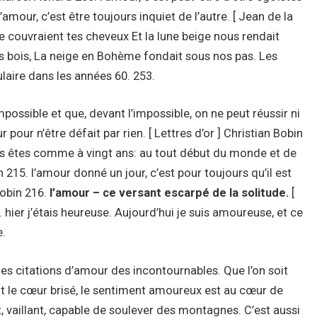
mour, c’est être toujours inquiet de l’autre. [ Jean de la
e couvraient tes cheveux Et la lune beige nous rendait
 des bois, La neige en Bohème fondait sous nos pas. Les
laire dans les années 60. 253.
mpossible et que, devant l’impossible, on ne peut réussir ni
pour n’être défait par rien. [ Lettres d’or ] Christian Bobin
vous êtes comme à vingt ans: au tout début du monde et de
n 215. l’amour donné un jour, c’est pour toujours qu’il est
Bobin 216.
l’amour – ce versant escarpé de la solitude.
[
hier j’étais heureuse. Aujourd’hui je suis amoureuse, et ce
e.
es citations d’amour des incontournables. Que l’on soit
it le cœur brisé, le sentiment amoureux est au cœur de
ort, vaillant, capable de soulever des montagnes. C’est aussi