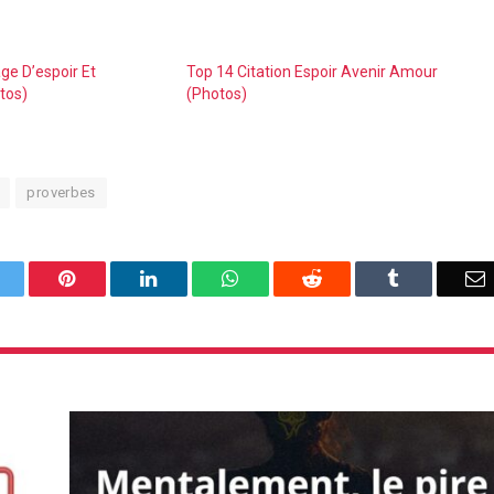
e D’espoir Et
Top 14 Citation Espoir Avenir Amour
tos)
(Photos)
proverbes
Twitter
Pinterest
LinkedIn
WhatsApp
Reddit
Tumblr
E