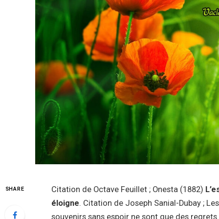
Citation de Octave Feuillet ; Onesta (1882)
L’e
SHARE
éloigne
. Citation de Joseph Sanial-Dubay ; L
souvenirs sans espoir ne sont que des regrets. 