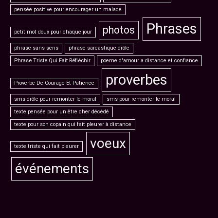
pensée positive pour encourager un malade
Phrases
photos
petit mot doux pour chaque jour
phrase sans sens
phrase sarcastique drôle
Phrase Triste Qui Fait Réfléchir
poeme d'amour a distance et confiance
proverbes
Proverbe De Courage Et Patience
sms drôle pour remonter le moral
sms pour remonter le moral
texte pensée pour un être cher décédé
texte pour son copain qui fait pleurer à distance
voeux
texte triste qui fait pleurer
événements