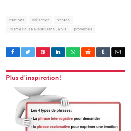
citations
collection
photos
Poeme Pour Réussir Dans La Vie
proverbes
Facebook
Twitter
Pinterest
LinkedIn
WhatsApp
Reddit
Tumblr
Emai
Plus d'inspiration!