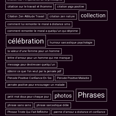
citation sur le travail et lhomme
citation yoga positive
collection
Citation Zen Attitude Travail
citation zen nature
comment lui remonter le moral à distance sms
comment remonter le moral a quelqu'un qui déprime
célébration
humour sarcastique psychologie
la valeur d'une femme pour un homme
lettre d'amour pour un homme qui me manque
message pour destresser quelqu'un
obtenir ce que l'on veut par la pensée pdf
Pensée Positive Confiance En Soi
Pensée Positive Maladie
pensée positive pour encourager un malade
Phrases
photos
petit mot doux pour chaque jour
phrase sans sens
phrase sarcastique drôle
Phrase Triste Qui Fait Réfléchir
poeme d'amour a distance et confiance