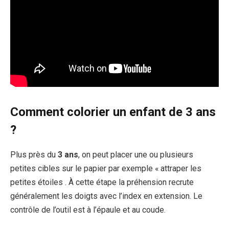
Comment faire des bulles de sucre ? Je fais chauffer le
tube en inox pour l’insérer dans le
sucre
. La chaleur va
permettre au
sucre
d’être bien hermétique sur le tube et
d’éviter que l’air ne passe. Ensuite on va pouvoir
souffler
avec la pompe afin que le
sucre
se développe. »
Comment colorier un enfant de 3 ans
?
️Plus près du
3 ans
, on peut placer une ou plusieurs
petites cibles sur le papier par exemple « attraper les
petites étoiles . ️À cette étape la préhension recrute
généralement les doigts avec l’index en extension. Le
contrôle de l’outil est à l’épaule et au coude.