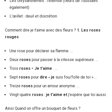
Les chrysanthèmes : l’éternité (fleurs de Toussaint
également)
L’œillet : deuil et discrétion.
Comment dire je t’aime avec des fleurs ?
1.
Les
roses
rouges
Une rose pour déclarer sa flamme. …
Deux
roses
pour passer à la vitesse supérieure. …
Trois
roses
=
Je t’aime
. …
Sept
roses
pour
dire
«
je
suis fou/folle de toi » …
Treize
roses
pour un amour anonyme. …
Vingt-quatre
roses
:
je t’aime et
j’espère que toi aussi.
Ainsi Quand on offre un bouquet de fleurs ?