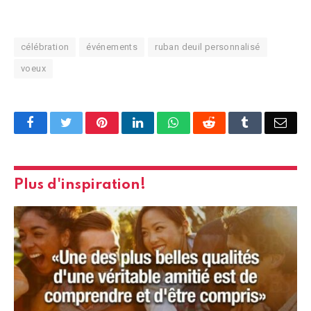
célébration
événements
ruban deuil personnalisé
voeux
Facebook
Twitter
Pinterest
LinkedIn
WhatsApp
Reddit
Tumblr
Emai
Plus d'inspiration!