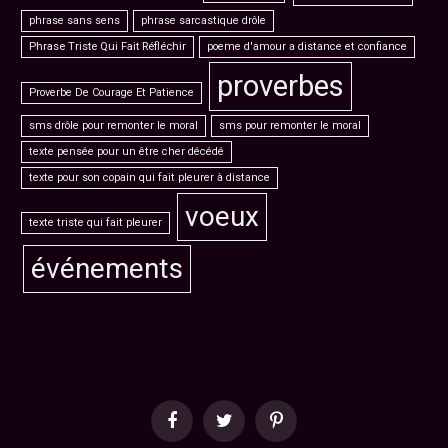
phrase sans sens
phrase sarcastique drôle
Phrase Triste Qui Fait Réfléchir
poeme d'amour a distance et confiance
proverbes
Proverbe De Courage Et Patience
sms drôle pour remonter le moral
sms pour remonter le moral
texte pensée pour un être cher décédé
texte pour son copain qui fait pleurer à distance
voeux
texte triste qui fait pleurer
événements
Facebook
Twitter
Pinterest